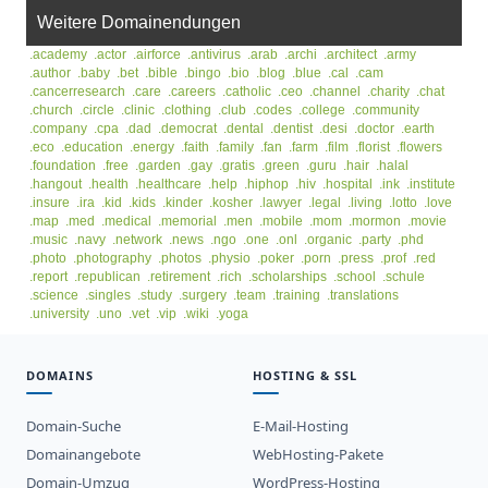
Weitere Domainendungen
.academy
.actor
.airforce
.antivirus
.arab
.archi
.architect
.army
.author
.baby
.bet
.bible
.bingo
.bio
.blog
.blue
.cal
.cam
.cancerresearch
.care
.careers
.catholic
.ceo
.channel
.charity
.chat
.church
.circle
.clinic
.clothing
.club
.codes
.college
.community
.company
.cpa
.dad
.democrat
.dental
.dentist
.desi
.doctor
.earth
.eco
.education
.energy
.faith
.family
.fan
.farm
.film
.florist
.flowers
.foundation
.free
.garden
.gay
.gratis
.green
.guru
.hair
.halal
.hangout
.health
.healthcare
.help
.hiphop
.hiv
.hospital
.ink
.institute
.insure
.ira
.kid
.kids
.kinder
.kosher
.lawyer
.legal
.living
.lotto
.love
.map
.med
.medical
.memorial
.men
.mobile
.mom
.mormon
.movie
.music
.navy
.network
.news
.ngo
.one
.onl
.organic
.party
.phd
.photo
.photography
.photos
.physio
.poker
.porn
.press
.prof
.red
.report
.republican
.retirement
.rich
.scholarships
.school
.schule
.science
.singles
.study
.surgery
.team
.training
.translations
.university
.uno
.vet
.vip
.wiki
.yoga
DOMAINS
HOSTING & SSL
Domain-Suche
E-Mail-Hosting
Domainangebote
WebHosting-Pakete
Domain-Umzug
WordPress-Hosting